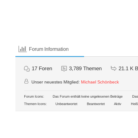
Forum Information
17
Foren
3,789
Themen
21.1 K
B
Unser neuestes Mitglied:
Michael Schönbeck
Forum Icons:
Das Forum enthält keine ungelesenen Beiträge
Das 
Themen-Icons:
Unbeantwortet
Beantwortet
Aktiv
Heiß