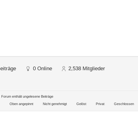
eiträge
0
Online
2,538
Mitglieder
Forum enthält ungelesene Beiträge
Oben angepinnt
Nicht genehmigt
Gelöst
Privat
Geschlossen