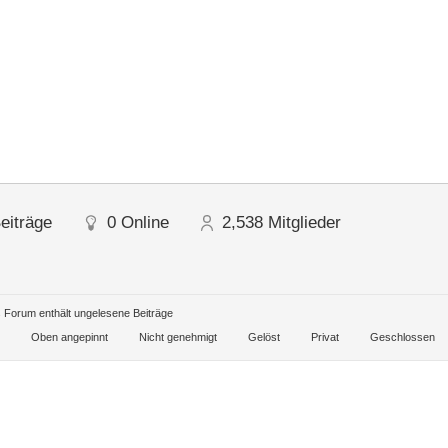
eiträge
0
Online
2,538
Mitglieder
Forum enthält ungelesene Beiträge
Oben angepinnt
Nicht genehmigt
Gelöst
Privat
Geschlossen