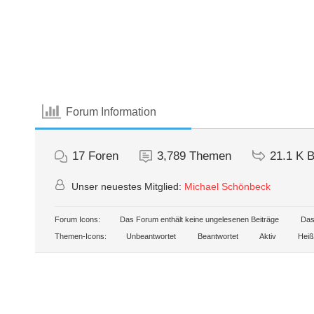
Forum Information
17
Foren
3,789
Themen
21.1 K
B
Unser neuestes Mitglied:
Michael Schönbeck
Forum Icons:
Das Forum enthält keine ungelesenen Beiträge
Das 
Themen-Icons:
Unbeantwortet
Beantwortet
Aktiv
Heiß